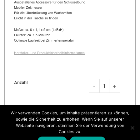
Ausgefallenes Accessoire für den Schlüsselbund
Mobiler Zeitmesser
Für die Überbrückung von Wartezeiten
Leicht in der Tasche zu finden
Maße: ca. 6 x 1,1 x 5 cm (LxBxH)
Laufzeit: ca. 1,5 Minuten
Optimale Laufzeit bei Zimmertemperatur
Hersteller- und Produktsicherheitsinformationen
Anzahl
Preis
€
9,95
Wir verwenden Cookies, um Inhalte präsentieren zu können,
sowie die Sicherheit zu erhöhen. Wenn Sie auf unserer
Webseite navigieren, stimmen Sie der Verwendung von
Cookies zu.