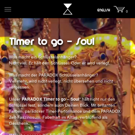
ENGLISH
0
Timer to go – Soul
Was macht ein Schlüsselanhänger?
Nicht viel. Er hält den Schlüssel. Oder er wird verlegt.
Was macht der PARADOX Schlüsselanhänger?
Viel mehr, wird nicht verlegt, nicht übersehen und nicht
vergessen.
Unser
PARADOX Timer to go – Soul
* hält nicht nur den
Schlüssel fest, sondern auch Deinen Blick. Mit brillanten
Farben, paradoxer Timer-Performance und dem PARADOX
Zeit-Faszinosum. Fabelhaft im Alltag, verblüffend als
Geschenk.