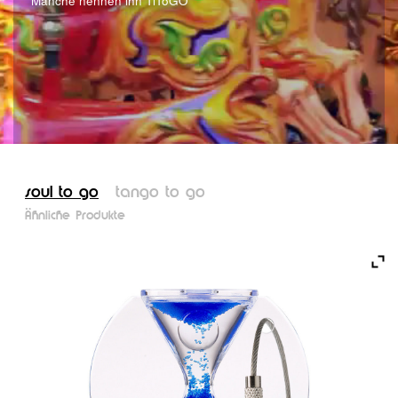
*Manche nennen ihn TiToGO
soul to go
tango to go
Ähnliche Produkte