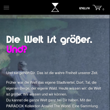
ENGLISH
0
Die Welt ist größer.
Und?
Und sie gehört Dir. Das ist die wahre Freiheit unserer Zeit.
Früher war die Welt das eigene Stadtviertel, Dorf, Tal, die
eigenen Berge, der eigene Wald. Heute wissen wir: die Welt
ist größer. Wir wissen und wir können.
Du kannst die ganze Welt ganz bei Dir haben. Mit der
PARADOX Kollektion Around The World. Eine Sammlung